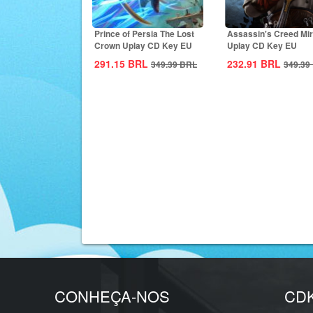
Prince of Persia The Lost
Assassin's Creed Mi
Crown Uplay CD Key EU
Uplay CD Key EU
291.15
BRL
232.91
BRL
349.39
BRL
349.39
CONHEÇA-NOS
CD