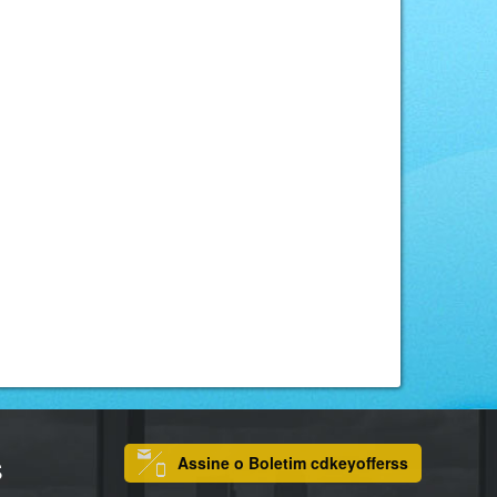
Assine o Boletim cdkeyofferss
S