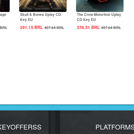
rage
Skull & Bones Uplay CD
The Crew Motorfest Uplay
Key EU
CD Key EU
291.15
BRL
378.51
BRL
BRL
407.64
BRL
407.64
BRL
KEYOFFERSS
PLATFORM