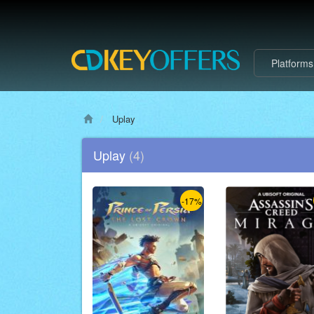
Platform
Uplay
Uplay
(4)
-17%