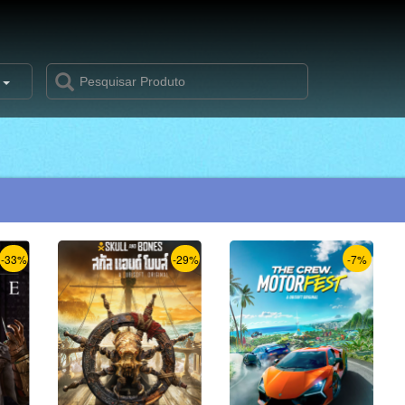
s
-33%
-29%
-7%