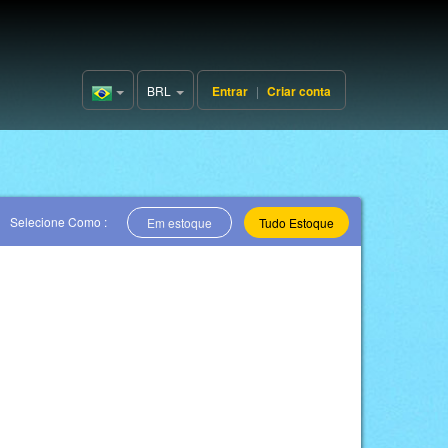
BRL
Entrar
|
Criar conta
Brazil(Português)
Selecione Como :
Em estoque
Tudo Estoque